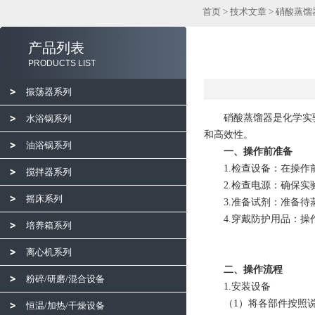
首页
>
技术文章
> 硝酸蒸
产品列表
PRODUCTS LIST
振荡器系列
硝酸蒸馏器是化学实验
水浴锅系列
和高效性。
油浴锅系列
一、操作前准备
1.检查设备：在操作前
搅拌器系列
2.检查电源：确保实
摇床系列
3.准备试剂：准备待
4.穿戴防护用品：操作
培养箱系列
离心机系列
二、操作流程
粉碎/研磨/混合设备
1.安装设备
（1）将各部件按照说
恒温/加热/干燥设备