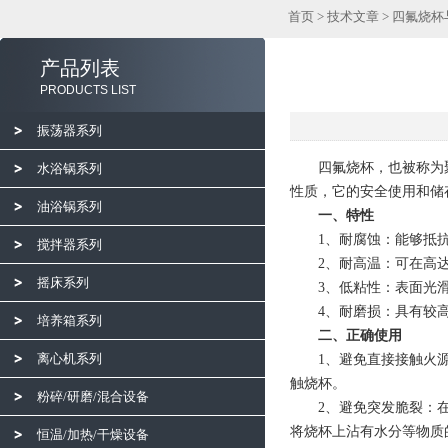
首页
>
技术文章
> 四氟烧
产品列表
PRODUCTS LIST
振荡器系列
四氟烧杯，也被称为聚
水浴锅系列
性质，它的安全使用和储
油浴锅系列
一、特性
1、耐腐蚀：能够抵抗
搅拌器系列
2、耐高温：可在高达2
摇床系列
3、低粘性：表面光滑
4、耐磨损：具有较高
培养箱系列
二、正确使用
离心机系列
1、避免直接接触火源
触烧杯。
粉碎/研磨/混合设备
2、避免突发脆裂：在
将烧杯上沾有水分等物质
恒温/加热/干燥设备