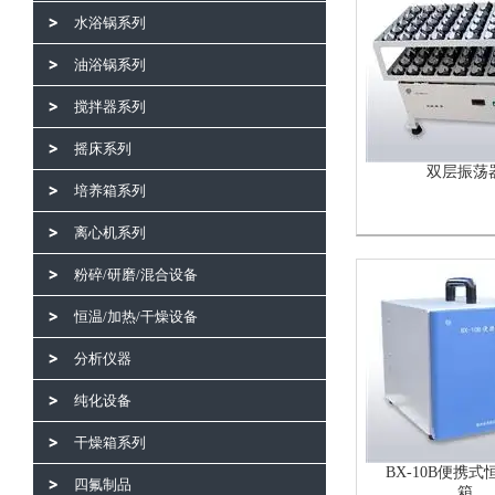
水浴锅系列
油浴锅系列
搅拌器系列
摇床系列
双层振荡
培养箱系列
离心机系列
粉碎/研磨/混合设备
恒温/加热/干燥设备
分析仪器
纯化设备
干燥箱系列
BX-10B便携
四氟制品
箱