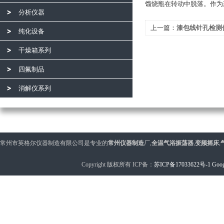
馏烧瓶在转动中脱落。作为
分析仪器
上一篇：
漆包线针孔检测
纯化设备
干燥箱系列
四氟制品
消解仪系列
常州市英格尔仪器制造有限公司是专业的
常州仪器制造
厂,
全温气浴振荡器
,
变频摇床
,
Copyright 版权所有 ICP备：
苏ICP备17033622号-1
Goog