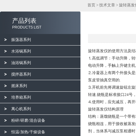
首页
>
技术文章
> 旋转蒸
产品列表
PRODUCTS LIST
振荡器系列
旋转蒸发仪的使用方法及结
水浴锅系列
⒈高低调节：手动升降，转
油浴锅系列
电动升降，手触上升键主机
⒉冷凝器上有两个外接头是
搅拌器系列
泵皮管抽真空用的.
摇床系列
⒊开机前先将调速旋钮左旋
转速.烧瓶是标准接口24号，随
培养箱系列
⒋使用时，应先减压，再开
离心机系列
旋转蒸发仪结构原理
结构：蒸馏烧瓶是一个带有
粉碎/研磨/混合设备
烧瓶相连，用于接收被蒸发
剂，当体系与减压泵相通时
恒温/加热/干燥设备