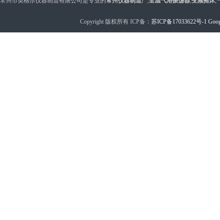
常州市英格尔仪器制造有限公司是专业的
常州仪器制造
厂,
全温气浴振荡器
,
变频摇床
,
Copyright 版权所有 ICP备：
苏ICP备17033622号-1
Goog