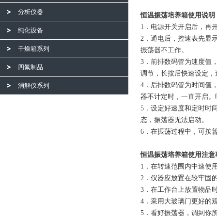
分析仪器
恒温振荡培养箱
使用说明
1
．电源开关开启后，再
纯化设备
2
．通电后，控速表先显
干燥箱系列
振荡器不工作。
3
．前排数码管为速度值，
四氟制品
调节，长按后快速设定，
4
．后排数码管为时间值，
消解仪系列
器不计定时，一直开启。
5
．设定好速度和定时时间
态，振荡器无法启动。
6
．在振荡过程中，可按
恒温振荡培养箱
使用注意
1
．在转速范围内中速使
2
．仪器应放置在较牢固
3
．在工作台上放置物品
4
．采用大玻璃门更好的
5
．看好振荡器，调到你