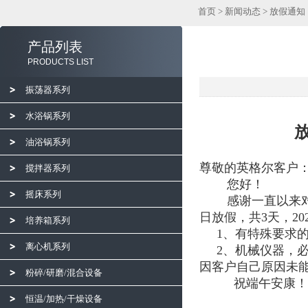
首页
>
新闻动态
> 放假通知
产品列表
PRODUCTS LIST
振荡器系列
水浴锅系列
放
油浴锅系列
尊敬的英格尔客户
搅拌器系列
您好！
摇床系列
感谢一直以来对常州
日放假，共3天，20
培养箱系列
1、有特殊要求的
离心机系列
2、机械仪器，必
因客户自己原因未
粉碎/研磨/混合设备
祝端午安康！
恒温/加热/干燥设备