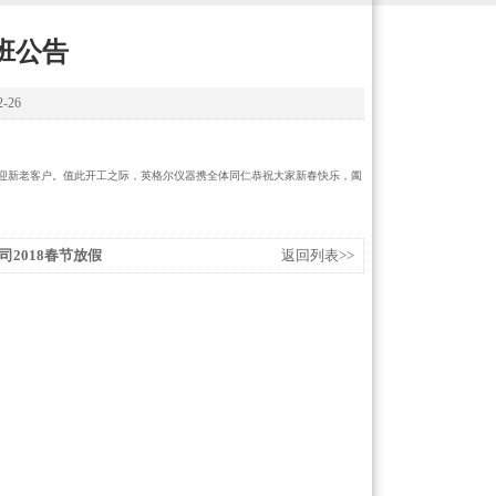
班公告
-26
迎新老客户。值此开工之际，英格尔仪器携全体同仁恭祝大家新春快乐，阖
2018春节放假
返回列表>>