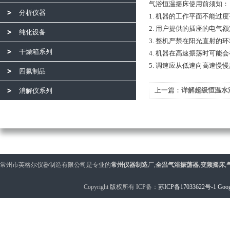
气浴恒温摇床使用前须知：
分析仪器
1. 机器的工作平面不能过
2. 用户提供的插座的电
纯化设备
3. 整机严禁在阳光直射的
干燥箱系列
4. 机器在高速振荡时可
5. 调速应从低速向高速慢
四氟制品
上一篇：
详解超级恒温水
消解仪系列
维护
常州市英格尔仪器制造有限公司是专业的
常州仪器制造
厂,
全温气浴振荡器
,
变频摇床
,
Copyright 版权所有 ICP备：
苏ICP备17033622号-1
Goog