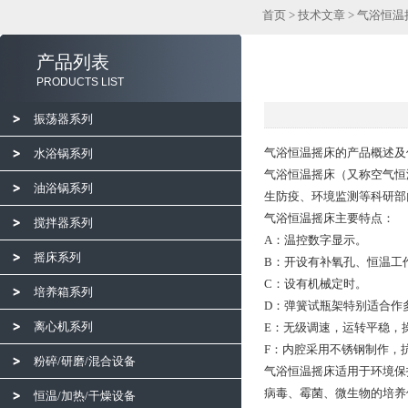
首页
>
技术文章
> 气浴恒
产品列表
PRODUCTS LIST
振荡器系列
气浴恒温摇床的产品概述及
水浴锅系列
气浴恒温摇床（又称空气恒
油浴锅系列
生防疫、环境监测等科研部
气浴恒温摇床主要特点：
搅拌器系列
A：温控数字显示。
摇床系列
B：开设有补氧孔、恒温工
C：设有机械定时。
培养箱系列
D：弹簧试瓶架特别适合作
离心机系列
E：无级调速，运转平稳，
F：内腔采用不锈钢制作，
粉碎/研磨/混合设备
气浴恒温摇床适用于环境保
病毒、霉菌、微生物的培养
恒温/加热/干燥设备