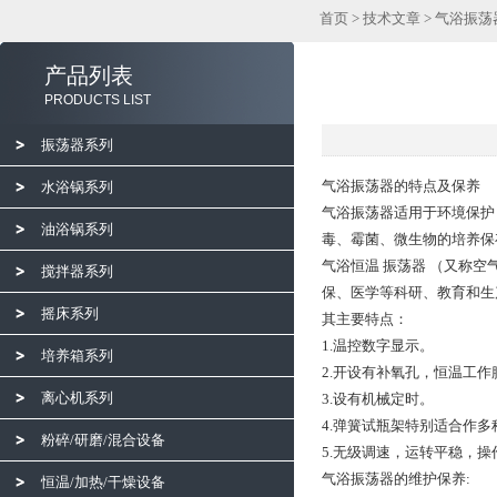
首页
>
技术文章
> 气浴振
产品列表
PRODUCTS LIST
振荡器系列
气浴振荡器的特点及保养
水浴锅系列
气浴振荡器适用于环境保护
油浴锅系列
毒、霉菌、微生物的培养保
气浴恒温 振荡器 （又称
搅拌器系列
保、医学等科研、教育和生
摇床系列
其主要特点：
1.温控数字显示。
培养箱系列
2.开设有补氧孔，恒温工
离心机系列
3.设有机械定时。
4.弹簧试瓶架特别适合作
粉碎/研磨/混合设备
5.无级调速，运转平稳，
气浴振荡器的维护保养:
恒温/加热/干燥设备