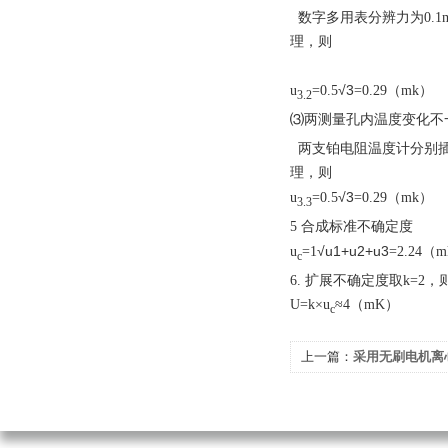
数字多用表分辨力为0.1
理，则
√3
u
=0.5
=0.29（mk）
3.2
⑶两测量孔内温度变化不
两支铂电阻温度计分别插
理，则
√3
u
=0.5
=0.29（mk）
3.3
5 合成标准不确定度
√u1+u2+u3
u
=1
=2.24（
c
6. 扩展不确定度取k=2，
U=k×u
≈4（mK）
c
上一篇：
采用无刷电机离