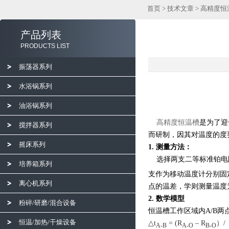
首页
>
技术文章
> 高精度
产品列表
PRODUCTS LIST
振荡器系列
水浴锅系列
油浴锅系列
高精度恒温槽
是为了迎
搅拌器系列
而研制，因其对温度的度
摇床系列
1.
测量方法：
选择两支二等标准铂电
培养箱系列
支作为移动温度计分别固
离心机系列
点的温差，学则测量温度
2.
数学模型
粉碎/研磨/混合设备
恒温槽工作区域内
A/B
两
恒温/加热/干燥设备
△t
= (R
– R
）/
A-B
A-O
B-O