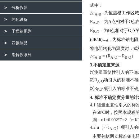
式中：
分析仪器
△t
--为
恒温槽工作区域
A-B
纯化设备
R
--为
A
点相对于
O
点
A-O
R
--为
B
点相对于
O
点
干燥箱系列
B-O
(dR/dt)
--为
标准铂电阻
t=tf
四氟制品
将电阻转化为温度时，式
消解仪系列
△t
= (R
– R
）
A-B
A-O
B-O
3.不确定度来源
⑴测量重复性引入的不确
⑵R
项引入的标准不确
A-O
⑶R
项引入的标准不确
B-O
4. 标准不确定度分量的计
4.1 测量重复性引入的标
在50℃时，按照本规程的测
则：u1=0.002℃=2（m
4.2 u（△t
）项引入的
A-O
主要包括两支标准铂电阻