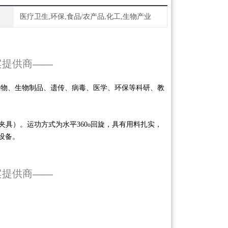
医疗卫生,环保,食品/农产品,化工,生物产业
案提供商
——
生物、生物制品、遗传、病毒、医学、环保等科研、教
具）。运功方式为水平360
回旋，具有用料扎实，
o
设备。
案提供商
——