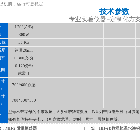
 ★橡胶机脚，运行时更稳定
技术参数
——
专业实验仪器+定制化方
号
HY-8(A/B)
率
300W
负载
50 KG
幅度
往复20mm
频率
0-300次/分
0-120分钟
范围
或常开
尺寸
700*600双层
m）
尺寸
700*600*500
m）
型号不带字母的不带数显，A系列带转速数显，B系列带恒速数显（可设
注
如有其他特殊要求，（可定做承重、定时、尺寸、震荡幅度等。
篇：
MH-2 微量振荡器
下一篇：
HH-2B数显恒温水浴锅