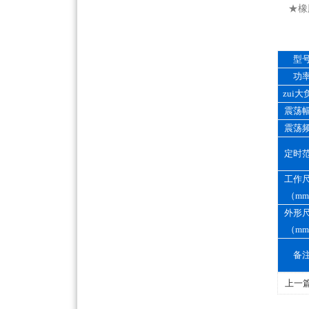
   
型
功
zui大
震荡
震荡
定时
工作
（m
外形
（m
备
上一