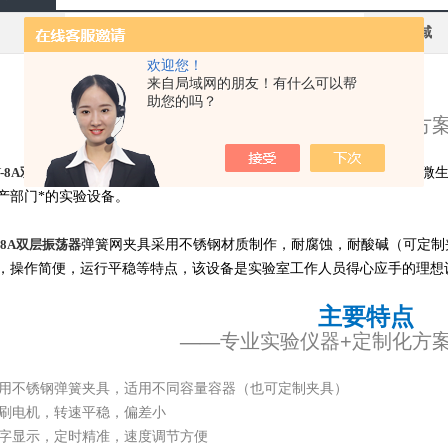
其他品牌
应用领域
欢迎您！
来自局域网的朋友！有什么可以帮
产品简介
助您的吗？
——
专业实验仪器+定制化方
Y-8A双层振荡器
是一种培养制备生物样品的生化仪器，是植物、生物、微
产部门*的实验设备。
8A双层振荡器
弹簧网夹具采用不锈钢材质制作，耐腐蚀，耐酸碱（可定制夹
，操作简便，运行平稳等特点，
该设备
是实验室工作人员得心应手的理想
主要特点
——
专业实验仪器+定制化方
用不锈钢弹簧夹具，适用不同容量容器（也可定制夹具）
 ★无刷电机，转速平稳，偏差小
 ★数字显示，定时精准，速度调节方便