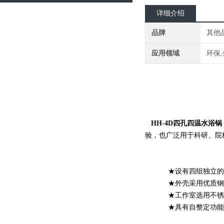
详细介绍
品牌
其他
应用领域
环保
   HH-4D四孔四温水浴锅
验，也广泛用于科研、院
★
设有四组独立的
★外壳采用优质钢
★
工作室选用不锈
★
具有自整定功能