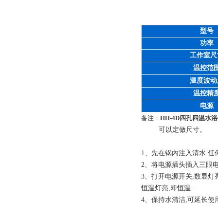
型号
功率
工作室尺
温控范
温度波动
温控精
电源
备注：
HH-4D四孔四温水
可以定做尺寸。
1
、先在锅內注入清水
.
任
2
、将电源插头插入三眼
3
、打开电源开关
,
数显灯
恒温灯亮
,
即恒温
.
4
、保持水清洁
,
可延长使