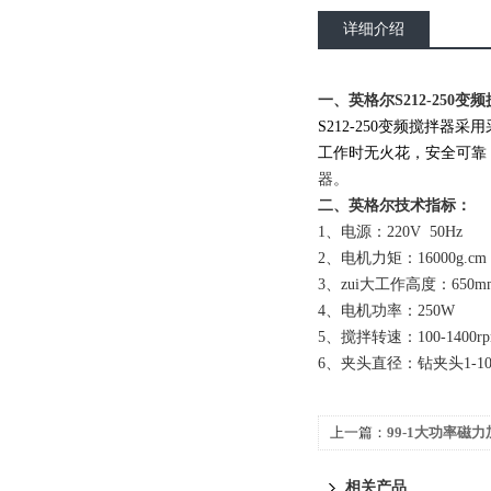
详细介绍
一、
英格尔S212-250变
S212-250变频搅拌
工作时无火花，安全可靠
器。
二、
英格尔
技术指标：
1、电源：220V  50Hz
2、电机力矩：16000g.c
3、zui大工作高度：650m
4、电机功率：250W
5、搅拌转速：100-1400
6
、夹头直径：钻夹头
1-1
上一篇：
99-1大功率磁
相关产品